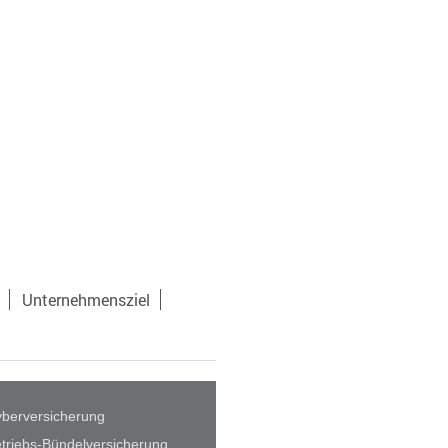
Unternehmensziel
berversicherung
triebs-Bündelversicherung