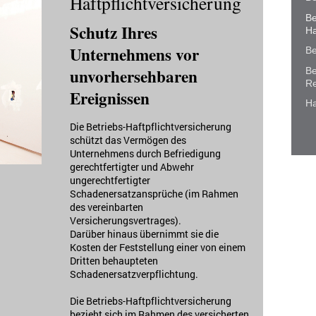
Haftpflichtversicherung
Be
Schutz Ihres
Ha
Unternehmens vor
Be
unvorhersehbaren
Be
Re
Ereignissen
Ha
Die Betriebs-Haftpflichtversicherung
schützt das Vermögen des
Unternehmens durch Befriedigung
gerechtfertigter und Abwehr
ungerechtfertigter
Schadenersatzansprüche (im Rahmen
des vereinbarten
Versicherungsvertrages).
Darüber hinaus übernimmt sie die
Kosten der Feststellung einer von einem
Dritten behaupteten
Schadenersatzverpflichtung.
Die Betriebs-Haftpflichtversicherung
bezieht sich im Rahmen des versicherten