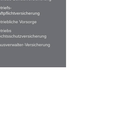
triefs-
ftpflichtversicherung
triebliche Vorsorge
triebs
chtsschutzversicherung
usverwalter-Versicherung